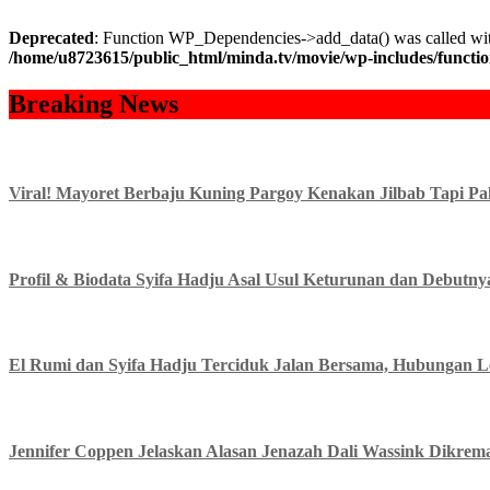
Deprecated
: Function WP_Dependencies->add_data() was called wit
/home/u8723615/public_html/minda.tv/movie/wp-includes/functi
Skip
Breaking News
to
content
Viral! Mayoret Berbaju Kuning Pargoy Kenakan Jilbab Tapi Pa
Profil & Biodata Syifa Hadju Asal Usul Keturunan dan Debutny
El Rumi dan Syifa Hadju Terciduk Jalan Bersama, Hubungan Le
Jennifer Coppen Jelaskan Alasan Jenazah Dali Wassink Dikrem