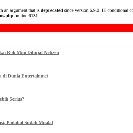
h an argument that is
deprecated
since version 6.9.0! IE conditional 
ons.php
on line
6131
kai Rok Mini Dihujat Netizen
a di Dunia Entertainmet
bih Serius?
asi, Padahal Sudah Mualaf