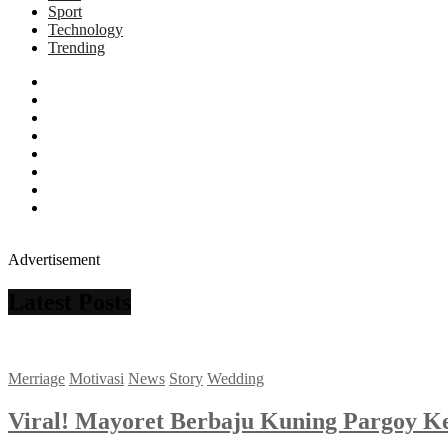
Sport
Technology
Trending
facebook
x.com
pinterest
dribbble
instagram
flickr
linkedin
themefreesia
Advertisement
Latest Posts
Merriage
Motivasi
News
Story
Wedding
Viral! Mayoret Berbaju Kuning Pargoy Ke