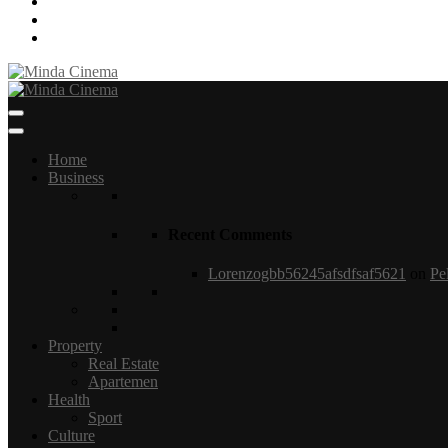
flickr
linkedin
themefreesia
News & Edutainment
Minda Cinema
Home
Business
Recent Comments
Lorenzogbb56245afsdfsaf5621
on
Pe
Property
Real Estate
Apartemen
Health
Sport
Culture