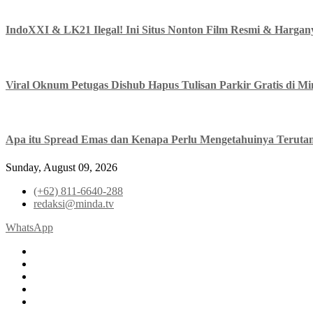
IndoXXI & LK21 Ilegal! Ini Situs Nonton Film Resmi & Hargan
Viral Oknum Petugas Dishub Hapus Tulisan Parkir Gratis di Mi
Apa itu Spread Emas dan Kenapa Perlu Mengetahuinya Terutam
Sunday, August 09, 2026
(+62) 811-6640-288
redaksi@minda.tv
WhatsApp
facebook
x.com
pinterest
dribbble
instagram