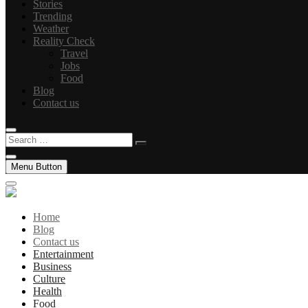
Stories
Trending
Weather
Reality Check
Travel
Jobs
Food
Blog
Contact us
Search
…
Menu Button
Home
Blog
Contact us
Entertainment
Business
Culture
Health
Food