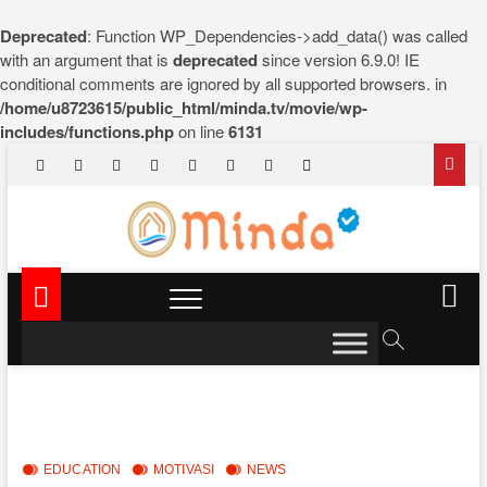
Deprecated
: Function WP_Dependencies->add_data() was called
with an argument that is
deprecated
since version 6.9.0! IE
conditional comments are ignored by all supported browsers. in
/home/u8723615/public_html/minda.tv/movie/wp-
includes/functions.php
on line
6131
Skip
facebook
x.com
pinterest
dribbble
instagram
flickr
linkedin
themefreesia
to
content
Minda Cinema
NEWS & EDUTAINMENT
M
e
n
u
B
u
t
t
EDUCATION
MOTIVASI
NEWS
o