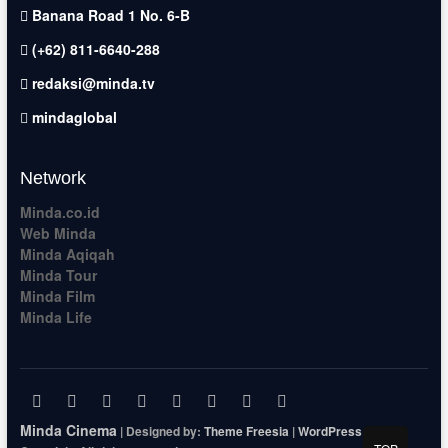
Banana Road 1 No. 6-B
(+62) 811-6640-288
redaksi@minda.tv
mindaglobal
Network
Minda.co.id
Web Minda
Minda Aqiqah
Minda Tour
Minda Film
Minda Life
facebook
x.com
pinterest
dribbble
instagram
flickr
linkedin
themefreesia
Minda Cinema
| Designed by:
Theme Freesia
|
WordPress
| ©