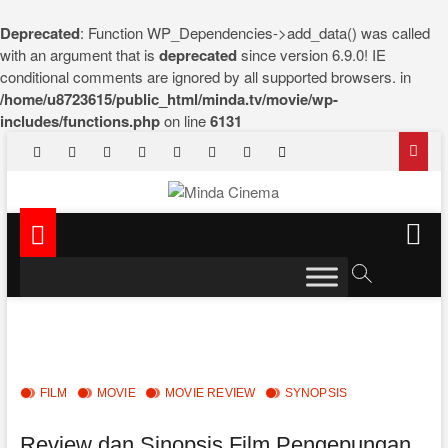
Deprecated
: Function WP_Dependencies->add_data() was called
with an argument that is
deprecated
since version 6.9.0! IE
conditional comments are ignored by all supported browsers. in
/home/u8723615/public_html/minda.tv/movie/wp-
includes/functions.php
on line
6131
Skip
facebook
x.com
pinterest
dribbble
instagram
flickr
linkedin
themefreesia
to
content
Minda Cinema
NEWS & EDUTAINMENT
M
e
n
u
B
u
t
t
FILM
MOVIE
MOVIE REVIEW
SYNOPSIS
o
n
Review dan Sinopsis Film Pengepungan