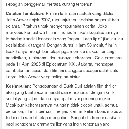
sebagian penggemar merasa kurang terpenuhi.
Catatan Tambahan:
Film ini lahir dari naskah yang ditulis
Joko Anwar sejak 2007, menunjukkan kedalaman pemikiran
selama 17 tahun untuk menyempurnakan cerita. Joko
menyebutkan bahwa film ini mencerminkan kegelisahannya
terhadap kondisi Indonesia yang “seperti kaca tipis” jika isu-isu
sosial tidak ditangani. Dengan durasi 1 jam 58 menit, film ini
tidak hanya menghibur tetapi juga memicu diskusi tentang
pendidikan, intoleransi, dan budaya kekerasan. Gala premiere
pada 11 April 2025 di Epicentrum XXI, Jakarta, mendapat
sambutan antusias, dan film ini dianggap sebagai salah satu
karya Joko Anwar yang paling ambisius.
Kesimpulan:
Pengepungan di Bukit Duri adalah film thriller
aksi yang kuat secara naratif dan emosional, dengan kritik
sosial yang tajam dan penyampaian yang menegangkan.
Meskipun kekerasannya mungkin tidak cocok untuk semua
penonton, film ini berhasil menjadi cermin kelam kondisi sosial
Indonesia sambil tetap menghibur. Sangat direkomendasikan
bagi penggemar drama thriller yang ingin tontonan yang