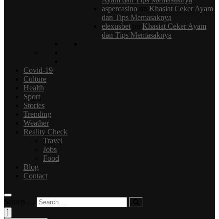
aspercasino
on
Khasiat Ceker Ayam
dan Tірѕ Mеmаѕаknya
elexusbet
on
Khasiat Ceker Ayam
dan Tірѕ Mеmаѕаknya
Covid-19
Culture
Health
Sport
Stories
Trending
Weather
Reality Check
Travel
Jobs
Food
Blog
Contact
Search …