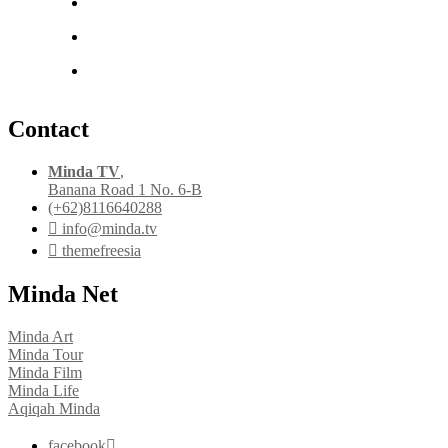
Contact
Minda TV
,
Banana Road 1 No. 6-B
(+62)8116640288
info@minda.tv
themefreesia
Minda Net
Minda Art
Minda Tour
Minda Film
Minda Life
Aqiqah Minda
facebook