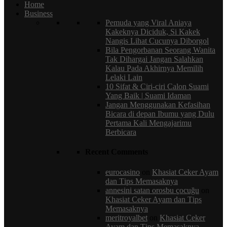
Home
Business
Pemuda yang Viral Aniaya
Kakeknya Diciduk, Si Kakek
Nangis Lihat Cucunya Diborgol
Bila Pengorbanan Seorang Wanita
Tak Dihargai Jangan Salahkan
Kalau Pada Akhirnya Memilih
Lelaki Lain
10 Sifat & Ciri-ciri Calon Suami
Yang Baik | Suami Idaman
Jangan Menggunakan Kefasihan
Bicara di depan Ibumu yang Dulu
Pertama Kali Mengajarimu
Berbicara
Recent Comments
eurocasino
on
Khasiat Ceker Ayam
dan Tірѕ Mеmаѕаknya
annesini satan orosbu çocuğu
on
Khasiat Ceker Ayam dan Tірѕ
Mеmаѕаknya
meritroyalbet
on
Khasiat Ceker
Ayam dan Tірѕ Mеmаѕаknya