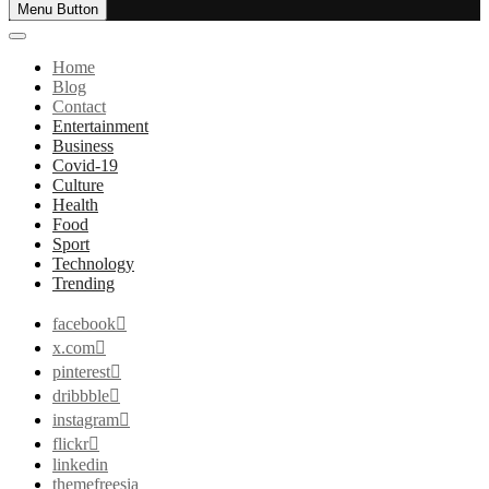
Menu Button
Home
Blog
Contact
Entertainment
Business
Covid-19
Culture
Health
Food
Sport
Technology
Trending
facebook
x.com
pinterest
dribbble
instagram
flickr
linkedin
themefreesia