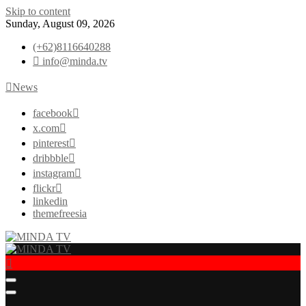
Skip to content
Sunday, August 09, 2026
(+62)8116640288
info@minda.tv
News
facebook
x.com
pinterest
dribbble
instagram
flickr
linkedin
themefreesia
News & Edutainment
MINDA TV